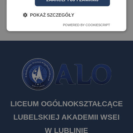
POKAŻ SZCZEGÓŁY
POWERED BY COOKIESCRIPT
LICEUM OGÓLNOKSZTAŁCĄCE
LUBELSKIEJ AKADEMII WSEI
W LUBLINIE