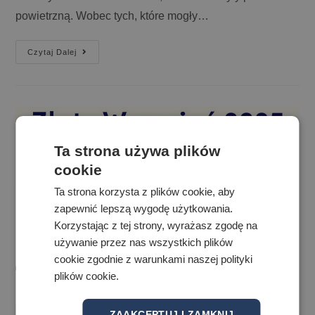
powietrzną. Wobec tych, które mogły…
Czytaj Dalej
Ta strona używa plików
cookie
Ta strona korzysta z plików cookie, aby
zapewnić lepszą wygodę użytkowania.
Miesiąc Świadomości
Korzystając z tej strony, wyrażasz zgodę na
Nowotworów Wieku Dziecięcego
używanie przez nas wszystkich plików
cookie zgodnie z warunkami naszej polityki
10 września 2025
plików cookie.
ZAAKCEPTUJ I ZAMKNIJ
Czytaj Dalej