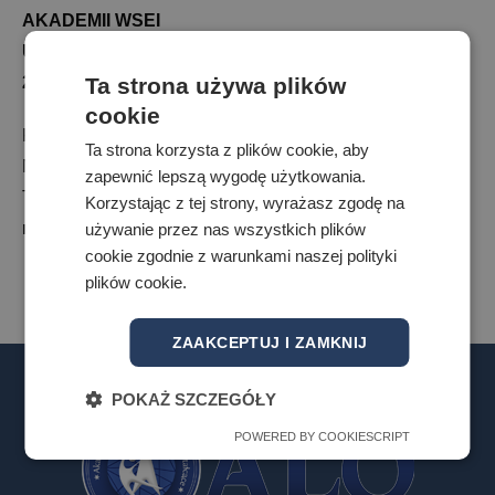
AKADEMII WSEI
UL. PROJEKTOWA 4
Ta strona używa plików
20-209 LUBLIN
cookie
Kwota:
200,00 zł
Ta strona korzysta z plików cookie, aby
Nr konta:
11 1140 1094 0000 4234 2000 1002
zapewnić lepszą wygodę użytkowania.
Tytuł przelewu:
opłata administracyjna – imię i
Korzystając z tej strony, wyrażasz zgodę na
nazwisko ucznia – klasa
używanie przez nas wszystkich plików
cookie zgodnie z warunkami naszej polityki
plików cookie.
ZAAKCEPTUJ I ZAMKNIJ
POKAŻ SZCZEGÓŁY
POWERED BY COOKIESCRIPT