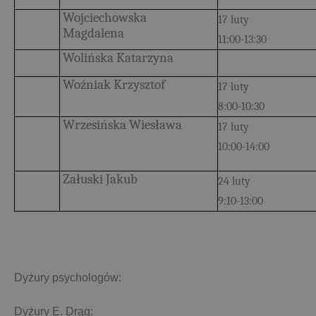
Wojciechowska
17 luty
Magdalena
11:00-13:30
Wolińska Katarzyna
Woźniak Krzysztof
17 luty
8:00-10:30
Wrzesińska Wiesława
17 luty
10:00-14:00
Załuski Jakub
24 luty
9:10-13:00
Dyżury psychologów:
Dyżury E. Drąg: