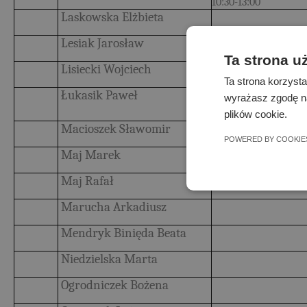
10:30-13:00
Laskowska Elżbieta
Lesiak Jarosław
Ta strona u
Lisiecki Wojciech
Ta strona korzysta
Łukasik Paweł
24 luty 10-12.35
wyrażasz zgodę na
plików cookie.
Macioszek Sławomir
POWERED BY COOKIE
Maj Marek
Maj Rafał
Marucha Arkadiusz
Mendryk Binięda Beata
Niedzielska Marta
Ogrodniczek Bożena