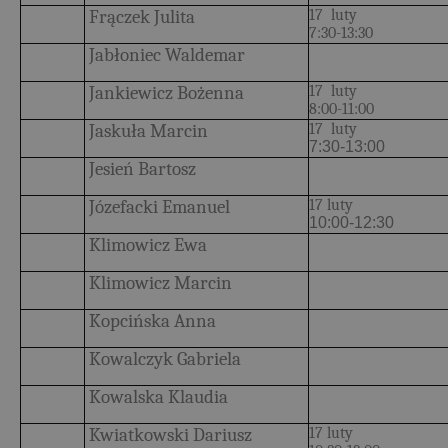
Frączek Julita
17 luty
7:30-13:30
Jabłoniec Waldemar
Jankiewicz Bożenna
17 luty
8:00-11:00
Jaskuła Marcin
17 luty
7:30-13:00
Jesień Bartosz
Józefacki Emanuel
17 luty
10:00-12:30
Klimowicz Ewa
Klimowicz Marcin
Kopcińska Anna
Kowalczyk Gabriela
Kowalska Klaudia
Kwiatkowski Dariusz
17 luty