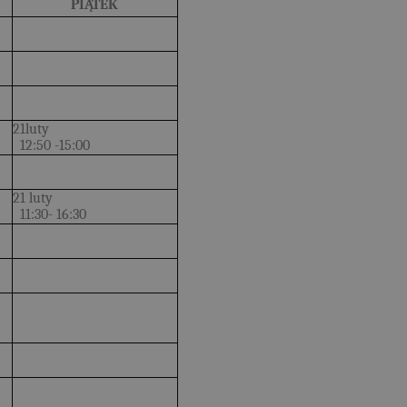
PIĄTEK
21luty
12:50 -15:00
21 luty
11:30- 16:30