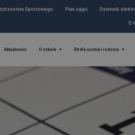
istrzostwa Sportowego
Plan zajęć
Dziennik elekt
E-
Aktualności
O szkole
Strefa ucznia i rodzica