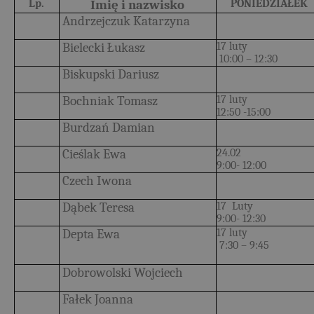
Lp.
Imię i nazwisko
PONIEDZIAŁEK
Andrzejczuk Katarzyna
Bielecki Łukasz
17 luty
10:00 – 12:30
Biskupski Dariusz
Bochniak Tomasz
17 luty
12:50 -15:00
Burdzań Damian
Cieślak Ewa
24.02
9:00- 12:00
Czech Iwona
Dąbek Teresa
17 Luty
9:00- 12:30
Depta Ewa
17 luty
7:30 – 9:45
Dobrowolski Wojciech
Fałek Joanna