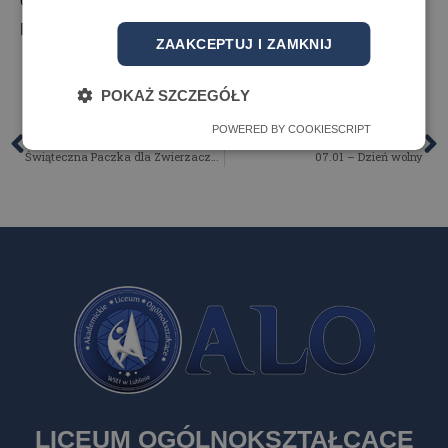
Czwartek 16:00 – 20:00
Piątek 16:00 – 18:00
ZAAKCEPTUJ I ZAMKNIJ
POKAŻ SZCZEGÓŁY
POWERED BY COOKIESCRIPT
POPRZEDNI
NASTĘPNY
Świąteczna Paczka dla Zwierzaczka ALMS i ALO
07.01 – Dzień wolny
LICEUM OGÓLNOKSZTAŁCĄCE