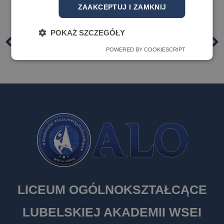
ZAAKCEPTUJ I ZAMKNIJ
POKAŻ SZCZEGÓŁY
POPRZEDNI
NASTĘPNY
Tydzień dla Bezpieczeństwa w naszej szkole!
Bezpieczne wakacje 2025
POWERED BY COOKIESCRIPT
LICEUM OGÓLNOKSZTAŁCĄCE
LUBELSKIEJ AKADEMII WSEI