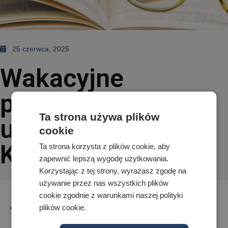
25 czerwca, 2025
Wakacyjne
przesłanie dla
Ta strona używa plików
uczniów – listy od
cookie
Kuratorium
Ta strona korzysta z plików cookie, aby
zapewnić lepszą wygodę użytkowania.
Korzystając z tej strony, wyrażasz zgodę na
używanie przez nas wszystkich plików
cookie zgodnie z warunkami naszej polityki
plików cookie.
List od Lubelskiego Kuratorium Oświaty