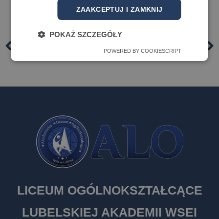
ZAAKCEPTUJ I ZAMKNIJ
POKAŻ SZCZEGÓŁY
POPRZEDNI
NASTĘPNY
POWERED BY COOKIESCRIPT
Dokumenty rekrutacyjne
Fakultety maturalne
LICEUM OGÓLNOKSZTAŁCĄCE
LUBELSKIEJ AKADEMII WSEI