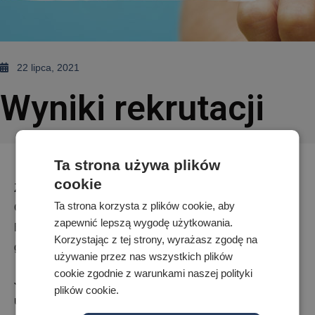
22 lipca, 2021
Wyniki rekrutacji
Ta strona używa plików
cookie
Zakończyła się rekrutacja do Akademickiego Liceum
Ta strona korzysta z plików cookie, aby
Ogólnokształcącego WSEI w Lublinie.
zapewnić lepszą wygodę użytkowania.
Bardzo prosimy o sprawdzenie skrzynek mailowych,
Korzystając z tej strony, wyrażasz zgodę na
gdzie znajdą Państwo informację o wynikach rekrutacji.
używanie przez nas wszystkich plików
cookie zgodnie z warunkami naszej polityki
Jednocześnie informujemy, że rozpoczęła się rekrutacja
plików cookie.
uzupełniająca.