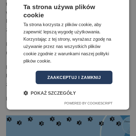
temat, ponieważ wielu ludzi nie zdaje sobie sprawy jak
Ta strona używa plików
wiele takich osobników trafia do schroniska. Niestety w
cookie
Polsce znajduje się jeden odział przeznaczony dla
Ta strona korzysta z plików cookie, aby
zwierząt egzotycznych zlokalizowany w Lublinie.
zapewnić lepszą wygodę użytkowania.
Korzystając z tej strony, wyrażasz zgodę na
Liczymy na wasza pomoc! Zwierzaki zawsze mają
używanie przez nas wszystkich plików
nadzieję, że wydarzy się coś dobrego!
cookie zgodnie z warunkami naszej polityki
plików cookie.
Link do zbiórki
https://allegrolokalnie.pl/zbiorka/dziewczeta-ratuja-
ZAAKCEPTUJ I ZAMKNIJ
zwierzeta
POKAŻ SZCZEGÓŁY
Projekt jest zrealizowany w ramach „Zwolnieni z teorii”.
POWERED BY COOKIESCRIPT