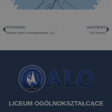
POPRZEDNI
NASTĘPNY
Relacja wideo z przedstawienia „Opowieść Wigilijna”!
Dni Otwarte
LICEUM OGÓLNOKSZTAŁCĄCE