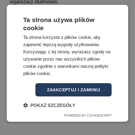
organizacji studniówki.
W imieniu Rady Rodziców informujemy, że będzie
Ta strona używa plików
można jeszcze dokonać wpłaty na Radę Rodziców w
cookie
trakcie najbliższego zebrania (tj. czwartek 27.05.2021
Ta strona korzysta z plików cookie, aby
r. o godz. 17.00 lub 18.00), albo w sekretariacie
zapewnić lepszą wygodę użytkowania.
liceum każdego dnia w godz. 7:00 – 15:00, a w
Korzystając z tej strony, wyrażasz zgodę na
czwartki do godz. 18:00.
używanie przez nas wszystkich plików
cookie zgodnie z warunkami naszej polityki
Zapraszamy na ostatnie w tym Roku Szkolnym
plików cookie.
zebranie w siedzibie szkoły.
ZAAKCEPTUJ I ZAMKNIJ
Z poważaniem
Rada Rodziców ALMS i ALO
POKAŻ SZCZEGÓŁY
POWERED BY COOKIESCRIPT