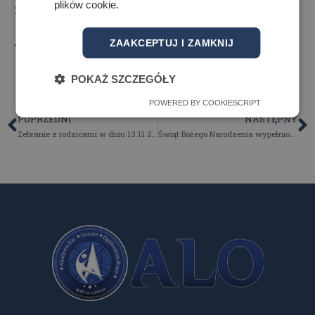
plików cookie.
3. 3g p. Wiesława Wrzesińska C 112
ZAAKCEPTUJ I ZAMKNIJ
4. 3i p. Joanna Fałek 304
POKAŻ SZCZEGÓŁY
POWERED BY COOKIESCRIPT
POPRZEDNI
NASTĘPNY
Zebranie z rodzicami w dniu 13.11.2025 r. godzina 16:30.
Świąt Bożego Narodzenia wypełnionych miłością, pokojem i nadzieją.