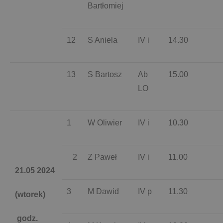
Bartłomiej
12
S Aniela
IV i
14.30
13
S Bartosz
Ab
15.00
LO
1
W Oliwier
IV i
10.30
2
Z Paweł
IV i
11.00
21.05 2024
3
M Dawid
IV p
11.30
(wtorek)
godz.