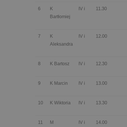
6
K
IV i
11.30
Bartłomiej
7
K
IV i
12.00
Aleksandra
8
K Bartosz
IV i
12.30
9
K Marcin
IV i
13.00
10
K Wiktoria
IV i
13.30
11
M
IV i
14.00