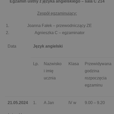
Egzamin ustny z języka angielskiego – sala C 214
Zespół egzaminujący:
Joanna Fałek – przewodniczący ZE
Agnieszka C – egzaminator
Data
Język angielski
Lp.
Nazwisko
Klasa
Przewidywana
i imię
godzina
ucznia
rozpoczęcia
egzaminu
21.05.2024
1.
A Jan
IV w
9.00 – 9.20