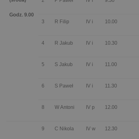
2
P Paweł
IV i
9.30
Godz. 9.00
3
R Filip
IV i
10.00
4
R Jakub
IV i
10.30
5
S Jakub
IV i
11.00
6
S Paweł
IV i
11.30
8
W Antoni
IV p
12.00
9
C Nikola
IV w
12.30