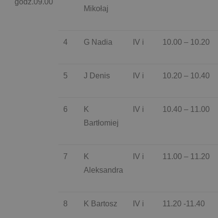
godz.09.00
Mikołaj
4
G Nadia
IV i
10.00 – 10.20
5
J Denis
IV i
10.20 – 10.40
6
K
IV i
10.40 – 11.00
Bartłomiej
7
K
IV i
11.00 – 11.20
Aleksandra
8
K Bartosz
IV i
11.20 -11.40