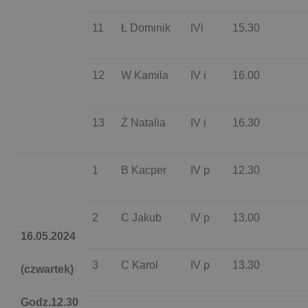
11
Ł Dominik
IVi
15.30
12
W Kamila
IV i
16.00
13
Ż Natalia
IV i
16.30
1
B Kacper
IV p
12.30
2
C Jakub
IV p
13.00
16.05.2024
3
C Karol
IV p
13.30
(czwartek)
Godz.12.30