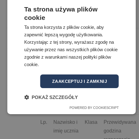
14
b
Ab.
16.00
Ta strona używa plików
2015
cookie
Ta strona korzysta z plików cookie, aby
zapewnić lepszą wygodę użytkowania.
Korzystając z tej strony, wyrażasz zgodę na
Egzamin ustny z języka angielskiego – sala C 214
używanie przez nas wszystkich plików cookie
zgodnie z warunkami naszej polityki plików
Zespół egzaminujący
:
cookie.
Bożena Ogrodniczek – przewodniczący ZE
ZAAKCEPTUJ I ZAMKNIJ
Sławomir K– egzaminator
POKAŻ SZCZEGÓŁY
Data
Język angielski
POWERED BY COOKIESCRIPT
Lp.
Nazwisko i
Klasa
Przewidywana
imię ucznia
godzina