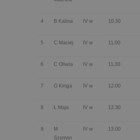
4
B Kalina
IV w
10.30
5
C Maciej
IV w
11.00
6
C Oliwia
IV w
11.30
7
G Kinga
IV w
12.00
8
Ł Maja
IV w
12.30
9
M
IV w
13.00
Szymon