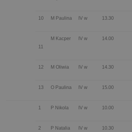
10
M Paulina
IV w
13.30
M Kacper
IV w
14.00
11
12
M Oliwia
IV w
14.30
13
O Paulina
IV w
15.00
1
P Nikola
IV w
10.00
2
P Natalia
IV w
10.30