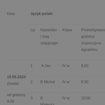
Data
Język polski
Lp.
Nazwisko
Klasa
Przewidywan
i imię
godzina
zdającego
rozpoczęcia
egzaminu
1
A Jan
IV w
9.00
15.05.2024
2
B Michał
IV w
9.30
(środa)
od godziny
3
B
IV w
10.00
9.00
Mateusz