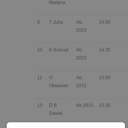
Martyna
9
T Julia
Ab.
14.00
2023
10
K Konrad
Ab.
14.30
2023
11
O
Ab.
15.00
Oktawian
2015
13
D B
Ab.2015
15.30
Dawid