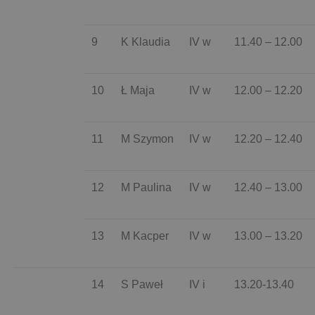
9
K Klaudia
IV w
11.40 – 12.00
10
Ł Maja
IV w
12.00 – 12.20
11
M Szymon
IV w
12.20 – 12.40
12
M Paulina
IV w
12.40 – 13.00
13
M Kacper
IV w
13.00 – 13.20
14
S Paweł
IV i
13.20-13.40