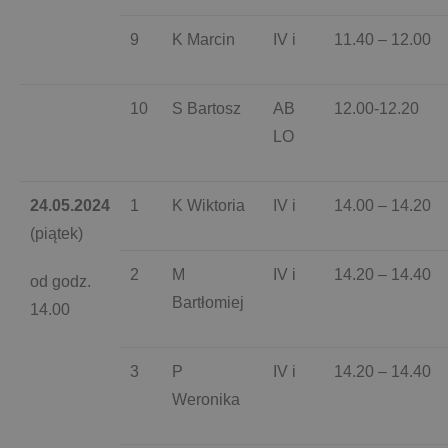
9
K Marcin
IV i
11.40 – 12.00
10
S Bartosz
AB
12.00-12.20
LO
24.05.2024
1
K Wiktoria
IV i
14.00 – 14.20
(piątek)
2
M
IV i
14.20 – 14.40
od godz.
Bartłomiej
14.00
3
P
IV i
14.20 – 14.40
Weronika