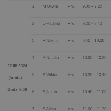
1
M Oliwia
IV w
9.00 – 9.20
2
O Paulina
IV w
9.20 – 9.40
3
P Nikola
IV w
9.40 – 10.00
4
P Natalia
IV w
10.00 – 10.20
22.05.2024
5
S Wiktor
IV w
10.20 – 10.40
(środa)
Godz. 9.00
6
S Jakub
IV w
10.40 – 11.00
7
S Alicja
IV w
11.00 – 11.20