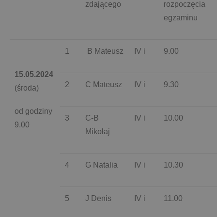
zdającego
rozpoczęcia
egzaminu
1
B Mateusz
IV i
9.00
15.05.2024
2
C Mateusz
IV i
9.30
(środa)
od godziny
3
C-B
IV i
10.00
9.00
Mikołaj
4
G Natalia
IV i
10.30
5
J Denis
IV i
11.00