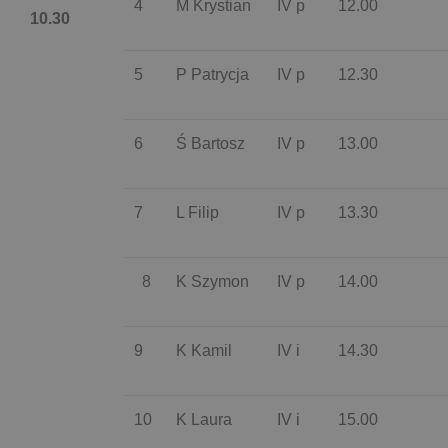
4
M Krystian
IV p
12.00
10.30
5
P Patrycja
IV p
12.30
6
Ś Bartosz
IV p
13.00
7
L Filip
IV p
13.30
8
K Szymon
IV p
14.00
9
K Kamil
IV i
14.30
10
K Laura
IV i
15.00