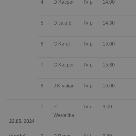
4
D Kacper
IV p
14.00
5
D Jakub
IV p
14.30
6
G Karol
IV p
15.00
7
G Kacper
IV p
15.30
8
J Krystian
IV p
16.00
1
P
IV i
9.00
Weronika
22.05. 2024
(środa)