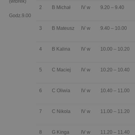
(wtorek)
2
B Michał
IV w
9.20 – 9.40
Godz.9.00
3
B Mateusz
IV w
9.40 – 10.00
4
B Kalina
IV w
10.00 – 10.20
5
C Maciej
IV w
10.20 – 10.40
6
C Oliwia
IV w
10.40 – 11.00
7
C Nikola
IV w
11.00 – 11.20
8
G Kinga
IV w
11.20 – 11.40