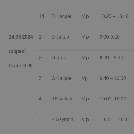
14
D Kacper
IV p
13.20 – 13.40
24.05 2024
1
D Jakub
IV p
9.00-9.20
(piątek)
2
G Karol
IV p
9.20 – 9.40
Godz. 9.00
3
G Kacper
IVp
9.40 – 10.00
4
J Krystian
IV p
10.00 -10.20
5
K Szymon
IV p
10.20 – 10.40