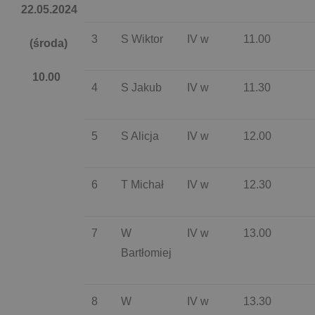
22.05.2024
3
S Wiktor
IV w
11.00
(środa)
10.00
4
S Jakub
IV w
11.30
5
S Alicja
IV w
12.00
6
T Michał
IV w
12.30
7
W
IV w
13.00
Bartłomiej
8
W
IV w
13.30