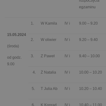
rozpoczęcia
egzaminu
1.
W Kamila
IV i
9.00 – 9.20
15.05.2024
2.
W oliwier
IV i
9.20 – 9.40
(środa)
3.
Z Paweł
IV i
9.40 – 10.00
od godz.
9.00
4.
Ż Natalia
IV i
10.00 – 10.20
5.
T Julia Ab
IV i
10.20 – 10.40
6.
K Konrad
IV i
10.40 – 11.00