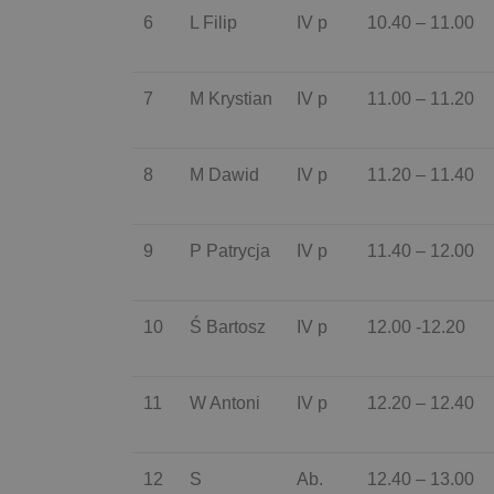
6
L Filip
IV p
10.40 – 11.00
7
M Krystian
IV p
11.00 – 11.20
8
M Dawid
IV p
11.20 – 11.40
9
P Patrycja
IV p
11.40 – 12.00
10
Ś Bartosz
IV p
12.00 -12.20
11
W Antoni
IV p
12.20 – 12.40
12
S
Ab.
12.40 – 13.00