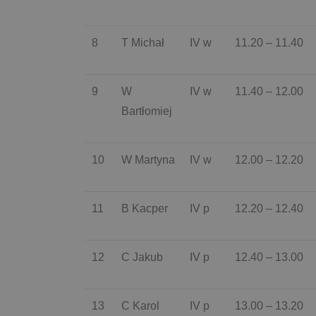
8
T Michał
IV w
11.20 – 11.40
9
W
IV w
11.40 – 12.00
Bartłomiej
10
W Martyna
IV w
12.00 – 12.20
11
B Kacper
IV p
12.20 – 12.40
12
C Jakub
IV p
12.40 – 13.00
13
C Karol
IV p
13.00 – 13.20