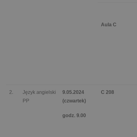
Aula C
2.
Język angielski
9.05.2024
C 208
PP
(czwartek)
godz. 9.00