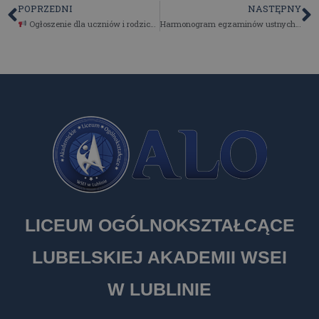
POPRZEDNI
NASTĘPNY
Ogłoszenie dla uczniów i rodziców! Dni wolne od zajęć
Harmonogram egzaminów ustnych Maj`2024
LICEUM OGÓLNOKSZTAŁCĄCE
LUBELSKIEJ AKADEMII WSEI
W LUBLINIE