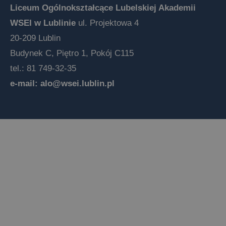
Liceum Ogólnokształcące Lubelskiej Akademii
WSEI w Lublinie
ul. Projektowa 4
20-209 Lublin
Budynek C, Piętro 1, Pokój C115
tel.: 81 749-32-35
e-mail:
alo@wsei.lublin.pl