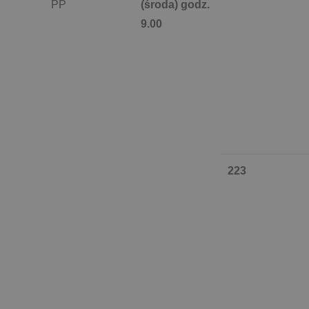
PP
(środa) godz.
9.00
223