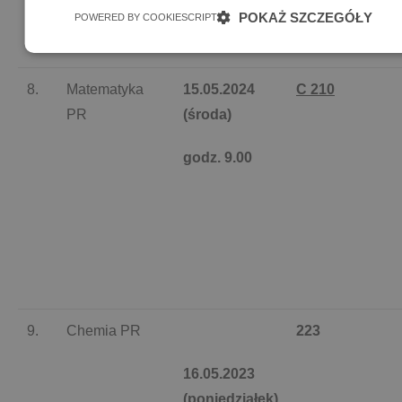
POKAŻ SZCZEGÓŁY
POWERED BY COOKIESCRIPT
8.
Matematyka
15.05.2024
C 210
PR
(środa)
godz. 9.00
9.
Chemia PR
223
16.05.2023
(poniedziałek)