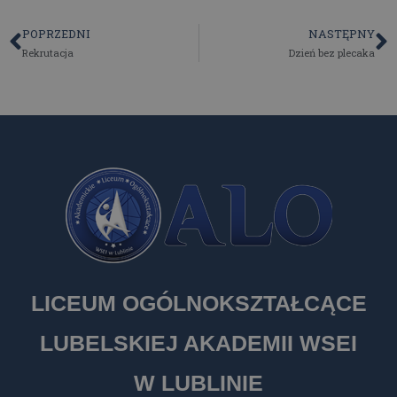
POPRZEDNI
NASTĘPNY
Rekrutacja
Dzień bez plecaka
LICEUM OGÓLNOKSZTAŁCĄCE
LUBELSKIEJ AKADEMII WSEI
W LUBLINIE