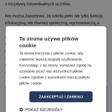
z inicjatywy indywidualnych uczniów.
Nie można zapomnieć, że szkoła pełni nie tylko funkcję
edukacyjną, ale również społeczną, wychowawczą, a
także jest miejscem integracji rówieśniczej. Dlatego w
pełni zgadzamy się z ideą kampanii, iż w walce z
Ta strona używa plików
konsekwencjami stresu nie ma skuteczniejszego
cookie
narzędzia niż obniżenie nasilenia i liczby czynników
Ta strona korzysta z plików cookie, aby
stresujących. Tydzień ulgi wykorzystamy w pełni na
zapewnić lepszą wygodę użytkowania.
realizację wszystkich zadań bez konieczności oceniania
Korzystając z tej strony, wyrażasz zgodę na
używanie przez nas wszystkich plików
uczniów.
cookie zgodnie z warunkami naszej polityki
plików cookie.
ZAAKCEPTUJ I ZAMKNIJ
POKAŻ SZCZEGÓŁY