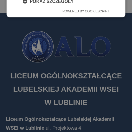
POKAŻ SZCZEGÓŁY
POWERED BY COOKIESCRIPT
LICEUM OGÓLNOKSZTAŁCĄCE
LUBELSKIEJ AKADEMII WSEI
W LUBLINIE
Liceum Ogólnokształcące Lubelskiej Akademii
WSEI w Lublinie
ul. Projektowa 4