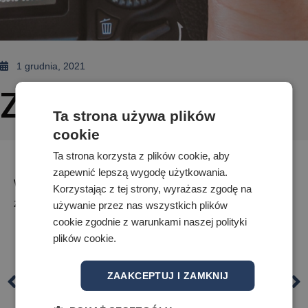
1 grudnia, 2021
Zdjęcia klasowe
Ta strona używa plików
cookie
Ta strona korzysta z plików cookie, aby
zapewnić lepszą wygodę użytkowania.
W poniedziałek 6 grudnia 2021 r. organizowane będą
Korzystając z tej strony, wyrażasz zgodę na
zdjęci klasowe.
używanie przez nas wszystkich plików
cookie zgodnie z warunkami naszej polityki
plików cookie.
ZAAKCEPTUJ I ZAMKNIJ
POPRZEDNI
NASTĘPNY
Próbny egzamin maturalny
Świąteczna Paczka dla Zwierzaczka ALMS i ALO