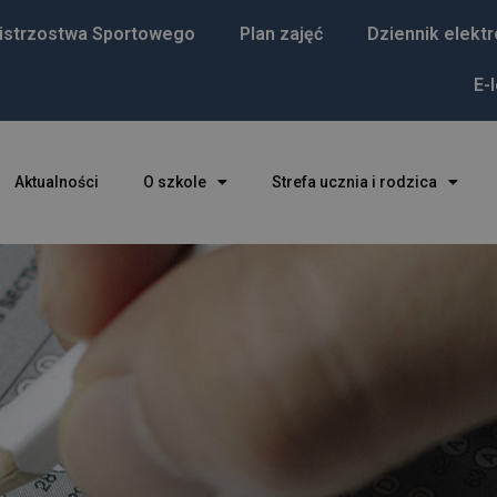
istrzostwa Sportowego
Plan zajęć
Dziennik elekt
E-
Aktualności
O szkole
Strefa ucznia i rodzica