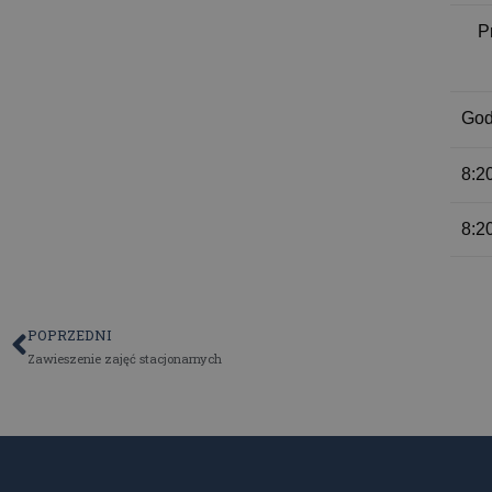
P
God
8:2
8:2
POPRZEDNI
Zawieszenie zajęć stacjonarnych