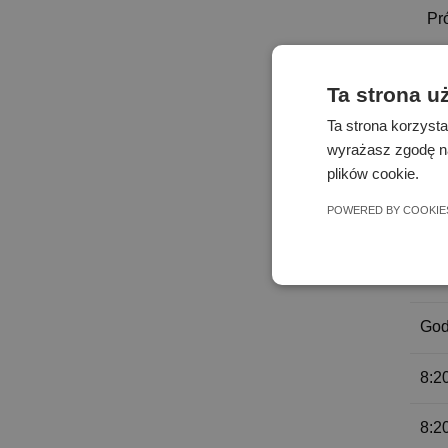
Pr
Ta strona u
God
Ta strona korzysta
8:2
wyrażasz zgodę na
plików cookie.
8:2
POWERED BY COOKIE
Pr
God
8:2
8:2