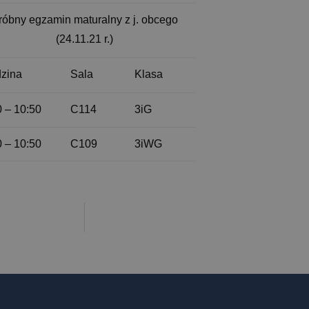
róbny egzamin maturalny z j. obcego
(24.11.21 r.)
zina
Sala
Klasa
0 – 10:50
C114
3iG
0 – 10:50
C109
3iWG