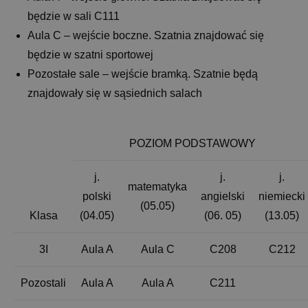
będzie w sali C111
Aula C – wejście boczne. Szatnia znajdować się
będzie w szatni sportowej
Pozostałe sale – wejście bramką. Szatnie będą
znajdowały się w sąsiednich salach
POZIOM PODSTAWOWY
j.
j.
j.
matematyka
polski
angielski
niemiecki
(05.05)
Klasa
(04.05)
(06. 05)
(13.05)
3I
Aula A
Aula C
C208
C212
Pozostali
Aula A
Aula A
C211