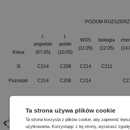
POZIOM ROZSZER
j.
j.
WOS
biologia
che
angielski
polski
(11.05)
(12.05)
(14.
Klasa
(07.05)
(10.05)
3I
C214
C208
C214
C211
Pozostali
C214
C208
C214
C2
Ta strona używa plików cookie
Ta strona korzysta z plików cookie, aby zapewnić lep
POPRZEDNI
NASTĘPNY
użytkowania. Korzystając z tej strony, wyrażasz zgod
Dni wolne
Nauczanie hybrydowe