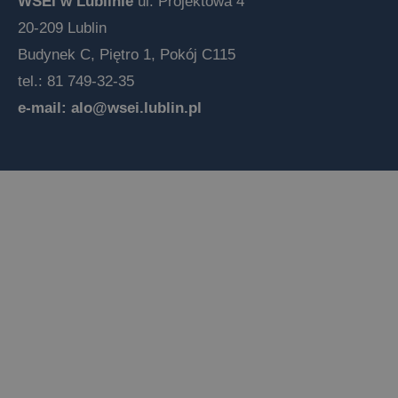
WSEI w Lublinie
ul. Projektowa 4
20-209 Lublin
Budynek C, Piętro 1, Pokój C115
tel.: 81 749-32-35
e-mail:
alo@wsei.lublin.pl