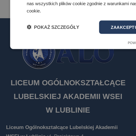
nas wszystkich plików cookie zgodnie z warunkami nasz
cookie.
POKAŻ SZCZEGÓŁY
ZAAKCEPTU
POW
LICEUM OGÓLNOKSZTAŁCĄCE
LUBELSKIEJ AKADEMII WSEI
W LUBLINIE
Liceum Ogólnokształcące Lubelskiej Akademii